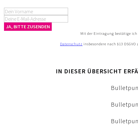
JA, BITTE ZUSENDEN
Mit der Eintragung bestätige ic
Datenschutz
insbesondere nach §13 DSGVO
IN DIESER ÜBERSICHT ERF
​Bulletpu
Bulletpun
Bulletpun